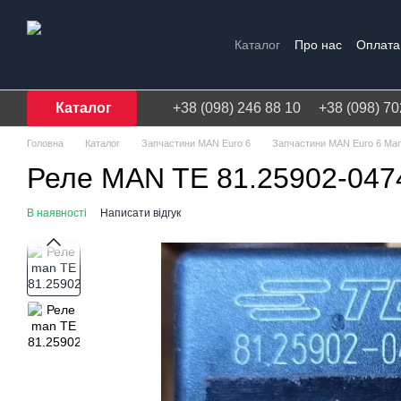
Перейти до основного контенту
Каталог
Про нас
Оплата 
Договір публічної оферти
Каталог
+38 (098) 246 88 10
+38 (098) 70
Головна
Каталог
Запчастини MAN Euro 6
Запчастини MAN Euro 6 Ma
Реле MAN TE 81.25902-047
В наявності
Написати відгук