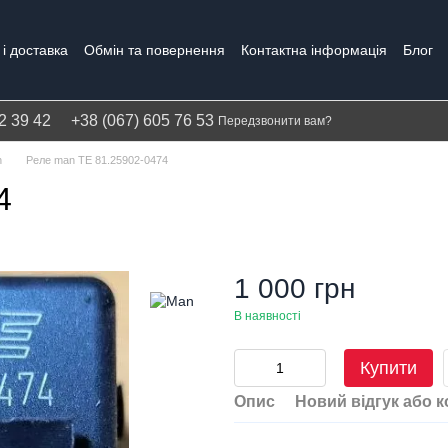
і доставка
Обмін та повернення
Контактна інформація
Блог
Політика конфіденційності
Гарантія
2 39 42
+38 (067) 605 76 53
Передзвонити вам?
n
Реле man TE 81.25902-0474
4
1 000 грн
В наявності
Купити
Опис
Новий відгук або 