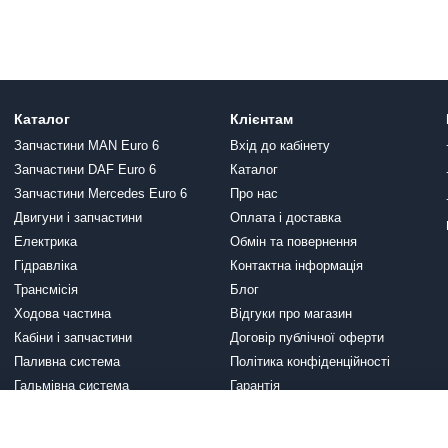
Каталог
Клієнтам
Запчастини MAN Euro 6
Вхід до кабінету
Запчастини DAF Euro 6
Каталог
Запчастини Mercedes Euro 6
Про нас
Двигуни і запчастини
Оплата і доставка
Електрика
Обмін та повернення
Гідравліка
Контактна інформація
Трансмісія
Блог
Ходова частина
Відгуки про магазин
Кабіни і запчастини
Договір публічної оферти
Паливна система
Політика конфіденційності
Гальмівна система
Гарантія
Вихлопна система
Ми в соцмережах
Система охолодження