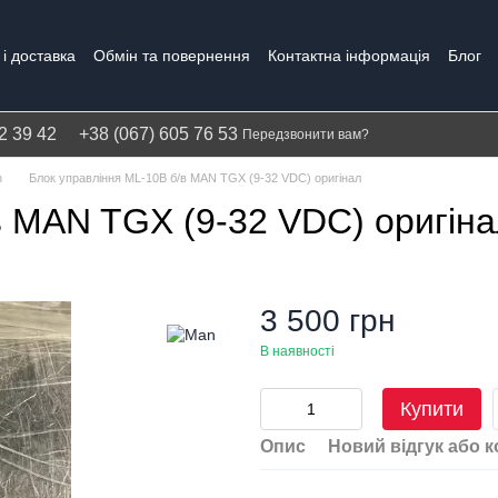
і доставка
Обмін та повернення
Контактна інформація
Блог
Політика конфіденційності
Гарантія
2 39 42
+38 (067) 605 76 53
Передзвонити вам?
n
Блок управління ML-10B б/в MAN TGX (9-32 VDC) оригінал
в MAN TGX (9-32 VDC) оригін
3 500 грн
В наявності
Купити
Опис
Новий відгук або 