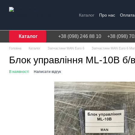
Перейти до основного контенту
Каталог
Про нас
Оплата 
Договір публічної оферти
Каталог
+38 (098) 246 88 10
+38 (098) 70
Головна
Каталог
Запчастини MAN Euro 6
Запчастини MAN Euro 6 Ma
Блок управління ML-10B б/
В наявності
Написати відгук