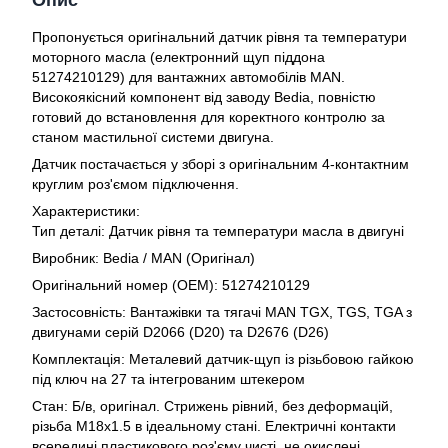
Опис
Пропонується оригінальний датчик рівня та температури
моторного масла (електронний щуп піддона
51274210129) для вантажних автомобілів MAN.
Високоякісний компонент від заводу Bedia, повністю
готовий до встановлення для коректного контролю за
станом мастильної системи двигуна.
Датчик постачається у зборі з оригінальним 4-контактним
круглим роз'ємом підключення.
Характеристики:
Тип деталі: Датчик рівня та температури масла в двигуні
Виробник: Bedia / MAN (Оригінал)
Оригінальний номер (ОЕМ): 51274210129
Застосовність: Вантажівки та тягачі MAN TGX, TGS, TGA з
двигунами серій D2066 (D20) та D2676 (D26)
Комплектація: Металевий датчик-щуп із різьбовою гайкою
під ключ на 27 та інтегрованим штекером
Стан: Б/в, оригінал. Стрижень рівний, без деформацій,
різьба М18х1.5 в ідеальному стані. Електричні контакти
всередині пластикового роз'єму чисті, не окислені.