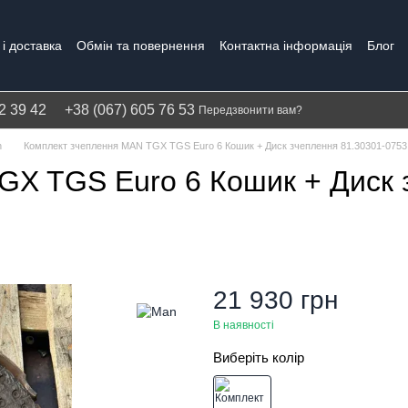
і доставка
Обмін та повернення
Контактна інформація
Блог
Політика конфіденційності
Гарантія
2 39 42
+38 (067) 605 76 53
Передзвонити вам?
n
Комплект зчеплення MAN TGX TGS Euro 6 Кошик + Диск зчеплення 81.30301-0753
GX TGS Euro 6 Кошик + Диск 
21 930 грн
В наявності
Виберіть колір