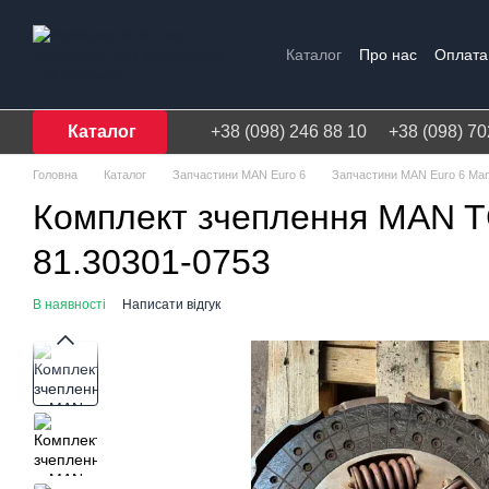
Перейти до основного контенту
Каталог
Про нас
Оплата 
Договір публічної оферти
Каталог
+38 (098) 246 88 10
+38 (098) 70
Головна
Каталог
Запчастини MAN Euro 6
Запчастини MAN Euro 6 Ma
Комплект зчеплення MAN T
81.30301-0753
В наявності
Написати відгук