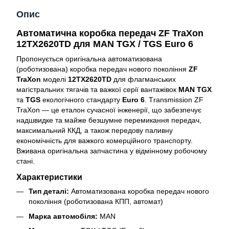
Опис
Автоматична коробка передач ZF TraXon
12TX2620TD для MAN TGX / TGS Euro 6
Пропонується оригінальна автоматизована
(роботизована) коробка передач нового покоління
ZF
TraXon
моделі
12TX2620TD
для флагманських
магістральних тягачів та важкої серії вантажівок
MAN TGX
та
TGS
екологічного стандарту
Euro 6
. Тransmission ZF
TraXon — це еталон сучасної інженерії, що забезпечує
надшвидке та майже безшумне перемикання передач,
максимальний ККД, а також передову паливну
економічність для важкого комерційного транспорту.
Вживана оригінальна запчастина у відмінному робочому
стані.
Характеристики
Тип деталі:
Автоматизована коробка передач нового
покоління (роботизована КПП, автомат)
Марка автомобіля:
MAN