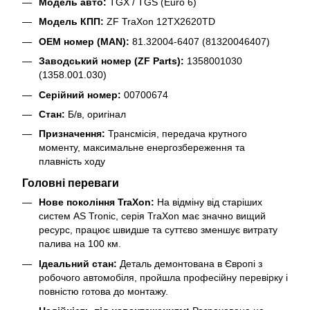
Модель авто:
TGX / TGS (Euro 6)
Модель КПП:
ZF TraXon 12TX2620TD
OEM номер (MAN):
81.32004-6407 (81320046407)
Заводський номер (ZF Parts):
1358001030
(1358.001.030)
Серійний номер:
00700674
Стан:
Б/в, оригінал
Призначення:
Трансмісія, передача крутного
моменту, максимальне енергозбереження та
плавність ходу
Головні переваги
Нове покоління TraXon:
На відміну від старіших
систем AS Tronic, серія TraXon має значно вищий
ресурс, працює швидше та суттєво зменшує витрату
палива на 100 км.
Ідеальний стан:
Деталь демонтована в Європі з
робочого автомобіля, пройшла професійну перевірку і
повністю готова до монтажу.