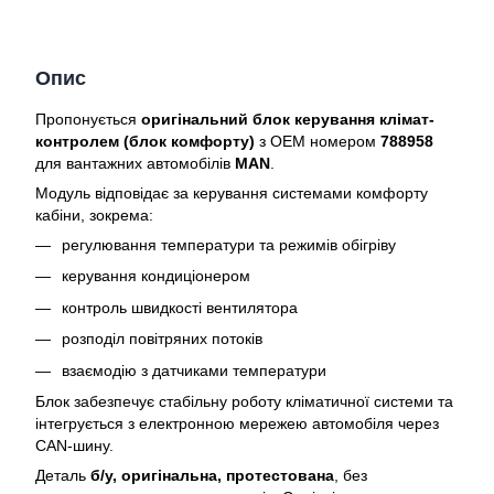
Опис
Пропонується
оригінальний блок керування клімат-
контролем (блок комфорту)
з OEM номером
788958
для вантажних автомобілів
MAN
.
Модуль відповідає за керування системами комфорту
кабіни, зокрема:
регулювання температури та режимів обігріву
керування кондиціонером
контроль швидкості вентилятора
розподіл повітряних потоків
взаємодію з датчиками температури
Блок забезпечує стабільну роботу кліматичної системи та
інтегрується з електронною мережею автомобіля через
CAN-шину.
Деталь
б/у, оригінальна, протестована
, без