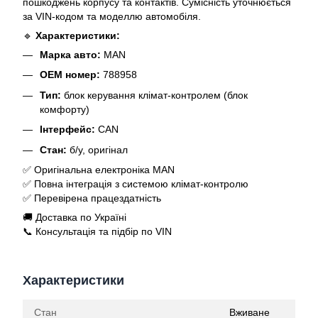
пошкоджень корпусу та контактів. Сумісність уточнюється
за VIN-кодом та моделлю автомобіля.
🔹
Характеристики:
Марка авто:
MAN
OEM номер:
788958
Тип:
блок керування клімат-контролем (блок
комфорту)
Інтерфейс:
CAN
Стан:
б/у, оригінал
✅ Оригінальна електроніка MAN
✅ Повна інтеграція з системою клімат-контролю
✅ Перевірена працездатність
🚚 Доставка по Україні
📞 Консультація та підбір по VIN
Характеристики
Стан
Вживане