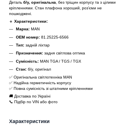
Деталь
б/у, оригінальна
, без тріщин корпусу та з цілими
кріпленнями. Стан плафона хороший, роз’єми не
пошкоджені.
🔹
Характеристики:
Марка:
MAN
OEM номер:
81.25225-6566
Тип:
задній ліхтар
Призначення:
задня світлова оптика
Сумісність:
MAN TGA / TGS / TGX
Стан:
б/у, оригінал
✅ Оригінальна світлотехніка MAN
✅ Надійна герметичність корпусу
✅ Повна сумісність зі штатними кріпленнями
🚚 Доставка по Україні
📞 Підбір по VIN або фото
Характеристики