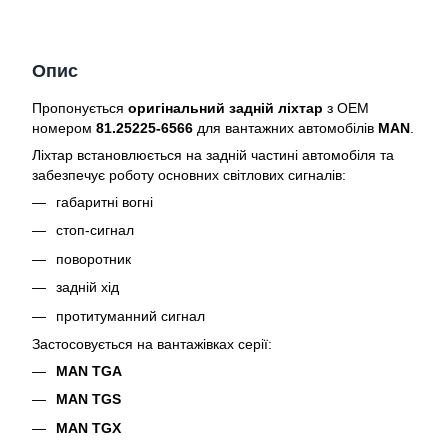
Опис
Пропонується
оригінальний задній ліхтар
з OEM
номером
81.25225-6566
для вантажних автомобілів
MAN
.
Ліхтар встановлюється на задній частині автомобіля та
забезпечує роботу основних світлових сигналів:
габаритні вогні
стоп-сигнал
поворотник
задній хід
протитуманний сигнал
Застосовується на вантажівках серії:
MAN TGA
MAN TGS
MAN TGX