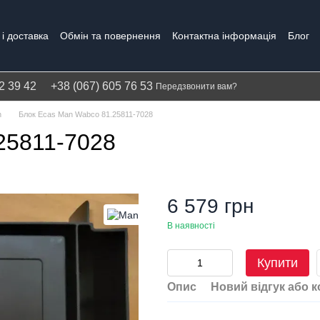
і доставка
Обмін та повернення
Контактна інформація
Блог
Політика конфіденційності
Гарантія
2 39 42
+38 (067) 605 76 53
Передзвонити вам?
n
Блок Ecas Man Wabco 81.25811-7028
25811-7028
6 579 грн
В наявності
Купити
Опис
Новий відгук або 