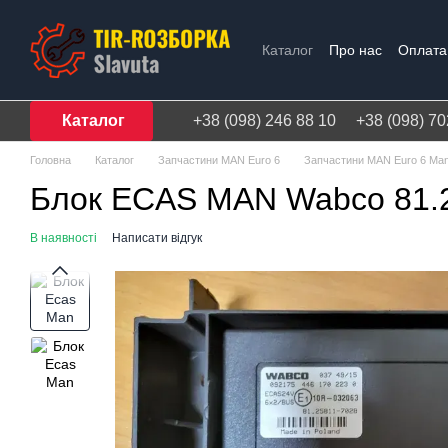
Перейти до основного контенту
Каталог
Про нас
Оплата 
Договір публічної оферти
Каталог
+38 (098) 246 88 10
+38 (098) 70
Головна
Каталог
Запчастини MAN Euro 6
Запчастини MAN Euro 6 Ma
Блок ECAS MAN Wabco 81.
В наявності
Написати відгук