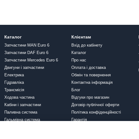
Каталог
Клієнтам
Запчастини MAN Euro 6
Вхід до кабінету
Запчастини DAF Euro 6
Каталог
Запчастини Mercedes Euro 6
Про нас
Двигуни і запчастини
Оплата і доставка
Електрика
Обмін та повернення
Гідравліка
Контактна інформація
Трансмісія
Блог
Ходова частина
Відгуки про магазин
Кабіни і запчастини
Договір публічної оферти
Паливна система
Політика конфіденційності
Гальмівна система
Гарантія
Вихлопна система
Ми в соцмережах
Система охолодження