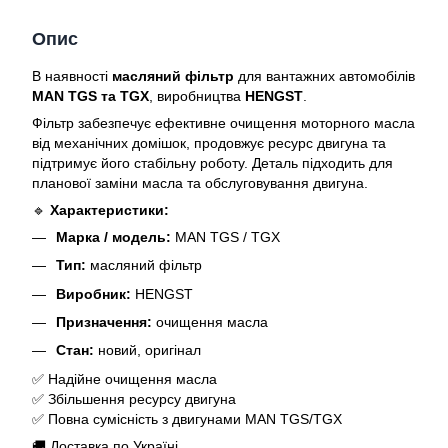
Опис
В наявності
масляний фільтр
для вантажних автомобілів
MAN TGS та TGX
, виробництва
HENGST
.
Фільтр забезпечує ефективне очищення моторного масла
від механічних домішок, продовжує ресурс двигуна та
підтримує його стабільну роботу. Деталь підходить для
планової заміни масла та обслуговування двигуна.
🔹
Характеристики:
Марка / модель:
MAN TGS / TGX
Тип:
масляний фільтр
Виробник:
HENGST
Призначення:
очищення масла
Стан:
новий, оригінал
✅ Надійне очищення масла
✅ Збільшення ресурсу двигуна
✅ Повна сумісність з двигунами MAN TGS/TGX
🚚 Доставка по Україні