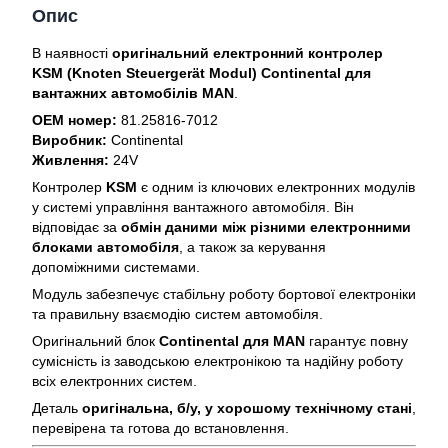
Опис
В наявності
оригінальний електронний контролер
KSM (Knoten Steuergerät Modul) Continental для
вантажних автомобілів MAN
.
OEM номер:
81.25816-7012
Виробник:
Continental
Живлення:
24V
Контролер
KSM
є одним із ключових електронних модулів
у системі управління вантажного автомобіля. Він
відповідає за
обмін даними між різними електронними
блоками автомобіля
, а також за керування
допоміжними системами.
Модуль забезпечує стабільну роботу бортової електроніки
та правильну взаємодію систем автомобіля.
Оригінальний блок
Continental для MAN
гарантує повну
сумісність із заводською електронікою та надійну роботу
всіх електронних систем.
Деталь
оригінальна, б/у, у хорошому технічному стані
,
перевірена та готова до встановлення.