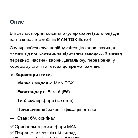
Опис
В наявності оригінальний
окуляр фари (галоген)
для
вантажних автомобілів
MAN TGX Euro 6
.
Окуляр забезпечує надійну фіксацію фари, захищає
оптику від пошкоджень та відновлює заводський вигляд
передньої частини кабіни. Деталь б/у, перевірена, у
хорошому стані та готова до
прямої заміни
.
🔹
Характеристики:
Марка / модель:
MAN TGX
Екостандарт:
Euro 6 (E6)
Тип:
окуляр фари (галоген)
Призначення:
захист і фіксація оптики
Стан:
б/у, оригінал
✅ Оригінальна рамка фари MAN
✅ Покращений зовнішній вигляд