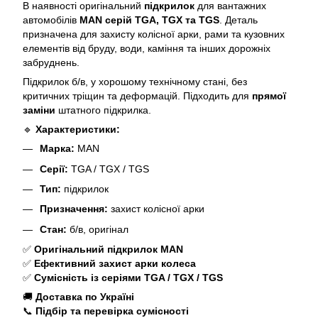
В наявності оригінальний
підкрилок
для вантажних
автомобілів
MAN серій TGA, TGX та TGS
. Деталь
призначена для захисту колісної арки, рами та кузовних
елементів від бруду, води, каміння та інших дорожніх
забруднень.
Підкрилок б/в, у хорошому технічному стані, без
критичних тріщин та деформацій. Підходить для
прямої
заміни
штатного підкрилка.
🔹
Характеристики:
Марка:
MAN
Серії:
TGA / TGX / TGS
Тип:
підкрилок
Призначення:
захист колісної арки
Стан:
б/в, оригінал
✅
Оригінальний підкрилок MAN
✅
Ефективний захист арки колеса
✅
Сумісність із серіями TGA / TGX / TGS
🚚
Доставка по Україні
📞
Підбір та перевірка сумісності