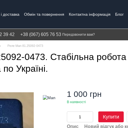
і доставка
Обмін та повернення
Контактна інформація
Блог
Політика конфіденційності
Гарантія
2 39 42
+38 (067) 605 76 53
Передзвонити вам?
n
Реле Man 81.25092-0473
5092-0473. Стабільна робота
по Україні.
1 000 грн
В наявності
Купити
Опис
Новий відгук або 