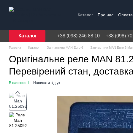
Перейти до основного контенту
Каталог
Про нас
Оплата 
Договір публічної оферти
Каталог
+38 (098) 246 88 10
+38 (098) 70
Головна
Каталог
Запчастини MAN Euro 6
Запчастини MAN Euro 6 Ma
Оригінальне реле MAN 81.2
Перевірений стан, доставка 
В наявності
Написати відгук