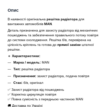
Опис
В наявності оригінальна
решітка радіатора
для
вантажних автомобілів
MAN
.
Деталь призначена для захисту радіатора від механічних
пошкоджень та забезпечення правильного потоку повітря
до системи охолодження. Решітка б/в, перевірена на
цілісність кріплень та готова до
прямої заміни
штатної
решітки.
🔹
Характеристики:
Марка / модель:
MAN
Тип:
решітка радіатора
Призначення:
захист радіатора, подача повітря
Стан:
б/в, оригінал
✅ Захист радіатора від пошкоджень
✅ Коректна циркуляція повітря
✅ Повна сумісність з передньою частиною MAN
🚚 Доставка по Україні