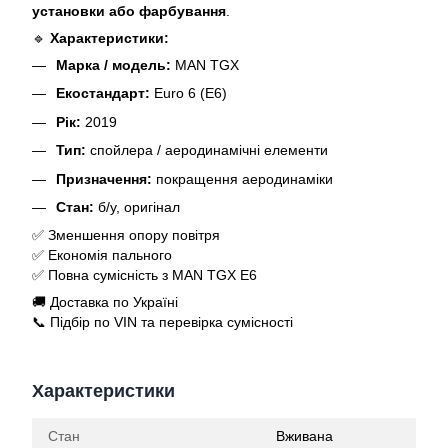
установки або фарбування
.
🔹
Характеристики:
Марка / модель:
MAN TGX
Екостандарт:
Euro 6 (E6)
Рік:
2019
Тип:
спойлера / аеродинамічні елементи
Призначення:
покращення аеродинаміки
Стан:
б/у, оригінал
✅ Зменшення опору повітря
✅ Економія пального
✅ Повна сумісність з MAN TGX E6
🚚 Доставка по Україні
📞 Підбір по VIN та перевірка сумісності
Характеристики
Стан
Вживана