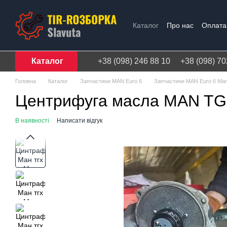
Перейти до основного контенту
Каталог
Про нас
Оплата 
Договір публічної оферти
Каталог
+38 (098) 246 88 10
+38 (098) 70
Головна
Каталог
Запчастини MAN Euro 6
Запчастини MAN Euro 6 Ma
Центрифуга масла MAN TG
В наявності
Написати відгук