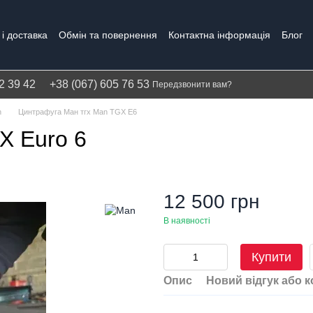
і доставка
Обмін та повернення
Контактна інформація
Блог
Політика конфіденційності
Гарантія
2 39 42
+38 (067) 605 76 53
Передзвонити вам?
n
Цинтрафуга Ман тгх Man TGX E6
X Euro 6
12 500 грн
В наявності
Купити
Опис
Новий відгук або 