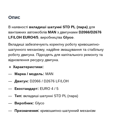
Опис
В наявності
вкладиші шатунні STD PL (пара)
для
вантажних автомобілів
MAN
з двигунами
D2066/D2676
LF/LOH EURO4/5
, виробництва
Glyco
.
Вкладиші забезпечують коректну роботу кривошипно-
шатунного механізму, надійне змащування та стабільну
роботу двигуна. Підходять для капітального ремонту та
відновлення ресурсу двигуна.
🔹
Характеристики:
Марка / модель:
MAN
Двигун:
D2066 / D2676 LF/LOH
Екостандарт:
EURO 4 / 5
Тип:
вкладиші шатунні STD PL (пара)
Виробник:
Glyco
Призначення:
кривошипно-шатунний механізм