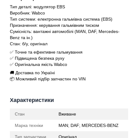
Тип деталі: модулятор EBS
Виробник: Wabco
Тип системи: електронна гальмівна система (EBS)
Призначення: керування гальмівним тиском
Сумісність: вантажні автомобілі (MAN, DAF, Mercedes-
Benz та ін.)
Стан: б/у, оригінал
✅ Точне та ефективне гальмування
✅ Підвищена безпека руху
✅ Оригінальна якість Wabco
🚚 Доставка по Україні
📦 Можливий підбір запчастин по VIN
Характеристики
Стан
Вживане
Марка техніки
MAN; DAF; MERCEDES-BENZ
Тип запчастини
Оригінал