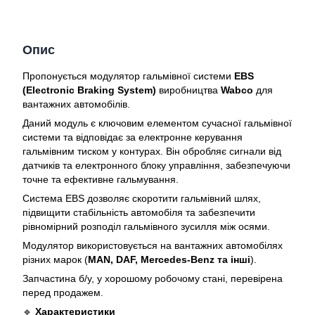
Опис
Пропонується модулятор гальмівної системи
EBS
(Electronic Braking System)
виробництва
Wabco
для
вантажних автомобілів.
Даний модуль є ключовим елементом сучасної гальмівної
системи та відповідає за електронне керування
гальмівним тиском у контурах. Він обробляє сигнали від
датчиків та електронного блоку управління, забезпечуючи
точне та ефективне гальмування.
Система EBS дозволяє скоротити гальмівний шлях,
підвищити стабільність автомобіля та забезпечити
рівномірний розподіл гальмівного зусилля між осями.
Модулятор використовується на вантажних автомобілях
різних марок (
MAN, DAF, Mercedes-Benz та інші
).
Запчастина б/у, у хорошому робочому стані, перевірена
перед продажем.
🔹
Характеристики