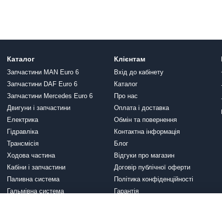
Каталог
Клієнтам
Запчастини MAN Euro 6
Вхід до кабінету
Запчастини DAF Euro 6
Каталог
Запчастини Mercedes Euro 6
Про нас
Двигуни і запчастини
Оплата і доставка
Електрика
Обмін та повернення
Гідравліка
Контактна інформація
Трансмісія
Блог
Ходова частина
Відгуки про магазин
Кабіни і запчастини
Договір публічної оферти
Паливна система
Політика конфіденційності
Гальмівна система
Гарантія
Вихлопна система
Ми в соцмережах
Система охолодження