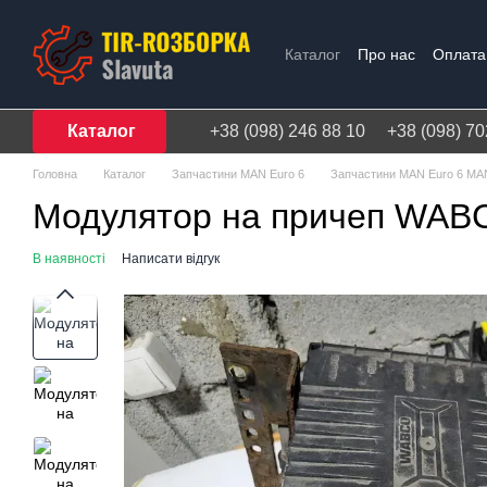
Перейти до основного контенту
Каталог
Про нас
Оплата 
Договір публічної оферти
Каталог
+38 (098) 246 88 10
+38 (098) 70
Головна
Каталог
Запчастини MAN Euro 6
Запчастини MAN Euro 6 M
Модулятор на причеп WAB
В наявності
Написати відгук