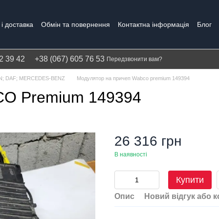
і доставка
Обмін та повернення
Контактна інформація
Блог
Політика конфіденційності
Гарантія
2 39 42
+38 (067) 605 76 53
Передзвонити вам?
AN; DAF; MERCEDES-BENZ
Модулятор на причеп Wabco premium 149394
CO Premium 149394
26 316 грн
В наявності
Купити
Опис
Новий відгук або 