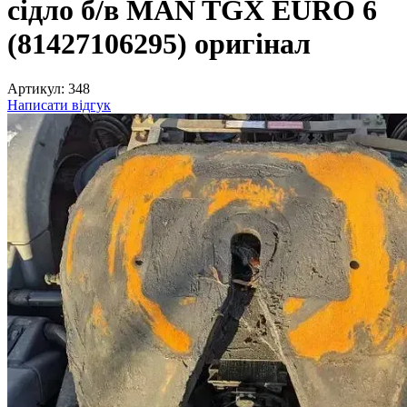
сідло б/в MAN TGX EURO 6
(81427106295) оригінал
Артикул:
348
Написати відгук